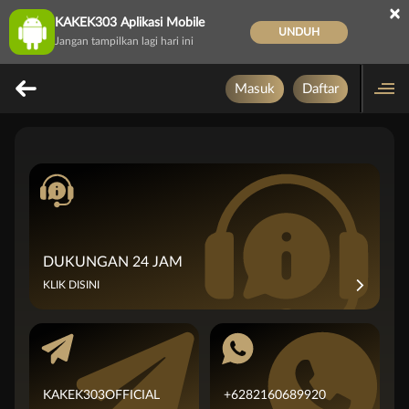
×
KAKEK303 Aplikasi Mobile
UNDUH
Jangan tampilkan lagi hari ini
Masuk
Daftar
DUKUNGAN 24 JAM
KLIK DISINI
KAKEK303OFFICIAL
+6282160689920