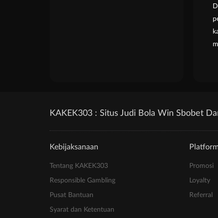
D
p
k
m
KAKEK303 : Situs Judi Bola Win Sbobet Da
Kebijaksanaan
Platfor
Tentang KAKEK303
Promosi
Responsible Gambling
Loyalty
Pusat Bantuan
Referral
Syarat dan Ketentuan