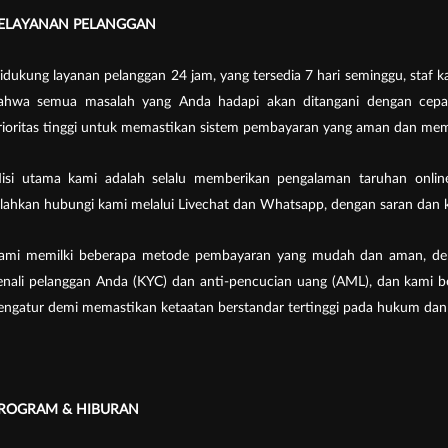
ELAYANAN PELANGGAN
idukung layanan pelanggan 24 jam, yang tersedia 7 hari seminggu, staf
ahwa semua masalah yang Anda hadapi akan ditangani dengan cepat
rioritas tinggi untuk memastikan sistem pembayaran yang aman dan memb
isi utama kami adalah selalu memberikan pengalaman taruhan online
ilahkan hubungi kami melalui Livechat dan Whatsapp, dengan saran dan
ami memilki beberapa metode pembayaran yang mudah dan aman, dem
enali pelanggan Anda (KYC) dan anti-pencucian uang (AML), dan kami 
engatur demi memastikan ketaatan berstandar tertinggi pada hukum dan
ROGRAM & HIBURAN