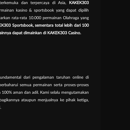
terkemuka dan terpercaya di Asia,
KAKEK303
rmainan kasino & sportsbook yang dapat dipilih
arkan rata-rata 10.000 permainan Olahraga yang
K303 Sportsbook, sementara total lebih dari 100
 lainnya dapat dimainkan di
KAKEK303
Casino.
undamental dari pengalaman taruhan online di
rbaharui semua permainan serta proses-proses
a 100% aman dan adil. Kami selalu mengutamakan
agikannya ataupun menjualnya ke pihak ketiga,
.