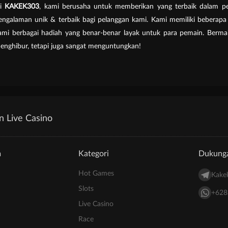
i
KAKEK303
, kami berusaha untuk memberikan yang terbaik dalam p
engalaman unik & terbaik bagi pelanggan kami. Kami memiliki beberap
ami berbagai hadiah yang benar-benar layak untuk para pemain. Berma
enghibur, tetapi juga sangat menguntungkan!
n Live Casino
m
Kategori
Dukung
Hot Games
Kakek
Slots
+628
Live Casino
Race