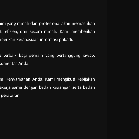
 kami yang ramah dan profesional akan memastikan
, efisien, dan secara ramah. Kami memberikan
erikan kerahasiaan informasi pribadi.
 terbaik bagi pemain yang bertanggung jawab.
 komentar Anda.
i kenyamanan Anda. Kami mengikuti kebijakan
bekerja sama dengan badan keuangan serta badan
 peraturan.