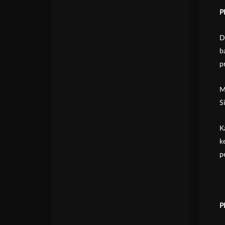
P
D
b
p
M
S
K
k
p
P