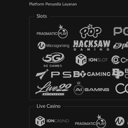
Platform Penyedia Layanan
Slots
Live Casino