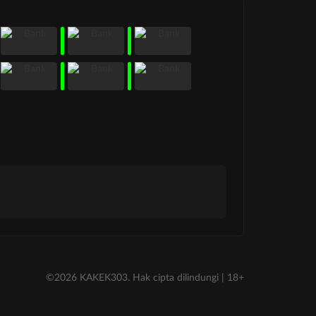
©2026 KAKEK303. Hak cipta dilindungi | 18+