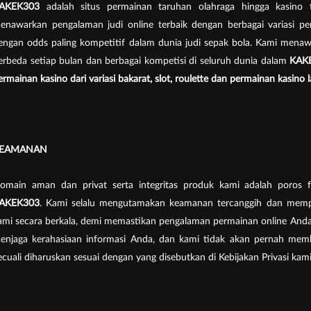
AKEK303
adalah situs permainan taruhan olahraga hingga kasino 
enawarkan pengalaman judi online terbaik dengan berbagai variasi pe
engan odds paling kompetitif dalam dunia judi sepak bola. Kami menaw
erbeda setiap bulan dan berbagai kompetisi di seluruh dunia dalam
KAKE
ermainan kasino dari variasi bakarat, slot, roulette dan permainan kasino
EAMANAN
omain aman dan privat serta integritas produk kami adalah poros f
AKEK303
. Kami selalu mengutamakan keamanan tercanggih dan mempe
ami secara berkala, demi memastikan pengalaman permainan online And
enjaga kerahasiaan informasi Anda, dan kami tidak akan pernah memb
ecuali diharuskan sesuai dengan yang disebutkan di Kebijakan Privasi kami