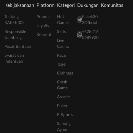
Kebijaksanaan
Platform
Kategori
Dukungan
Komunitas
Tentang
Promosi
Hot
Kakek30
KAKEK303
Games
3Official
Loyalty
Responsible
Slots
+628216
Referral
Gambling
0689920
Live
Pusat Bantuan
Casino
Syarat dan
Race
Ketentuan
Togel
Olahraga
Crash
Game
Arcade
Poker
E-Sports
Sabung
Ayam