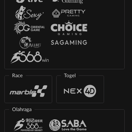
Race
Togel
Olahraga