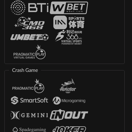
Crash Game