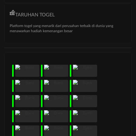
TARUHAN TOGEL
Platform togel yang menarik dari perusahan terbaik di dunia yang
menawarkan hadiah kemenangan besar