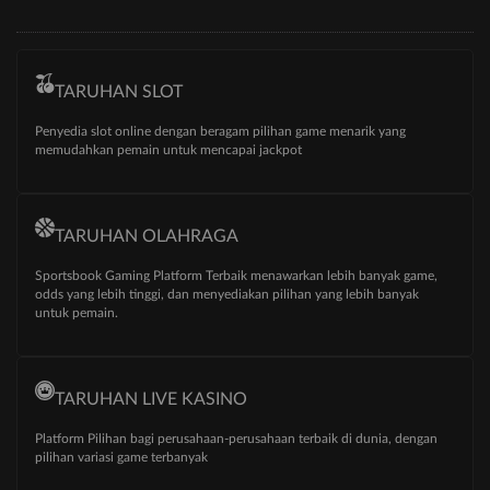
TARUHAN SLOT
Penyedia slot online dengan beragam pilihan game menarik yang
memudahkan pemain untuk mencapai jackpot
TARUHAN OLAHRAGA
Sportsbook Gaming Platform Terbaik menawarkan lebih banyak game,
odds yang lebih tinggi, dan menyediakan pilihan yang lebih banyak
untuk pemain.
TARUHAN LIVE KASINO
Platform Pilihan bagi perusahaan-perusahaan terbaik di dunia, dengan
pilihan variasi game terbanyak