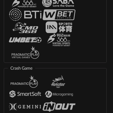
Crash Game