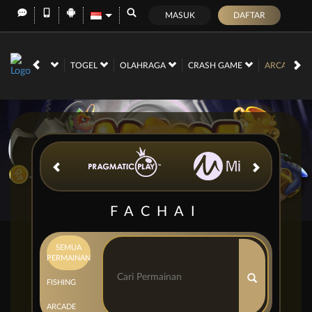
MASUK
DAFTAR
NO
RACE
TOGEL
OLAHRAGA
CRASH GAME
ARCADE
FACHAI
SEMUA
PERMAINAN
FISHING
ARCADE