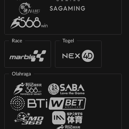
Race
Togel
Olahraga