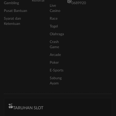
Referral
Gambling
0689920
Live
Pusat Bantuan
Casino
Syarat dan
Race
Ketentuan
Togel
Olahraga
Crash
Game
Arcade
Poker
E-Sports
Sabung
Ayam
TARUHAN SLOT