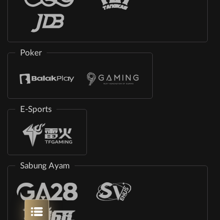
Poker
E-Sports
Sabung Ayam