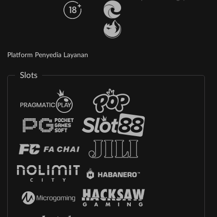
Platform Penyedia Layanan
Slots