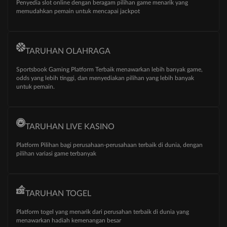
Penyedia slot online dengan beragam pilihan game menarik yang
memudahkan pemain untuk mencapai jackpot
TARUHAN OLAHRAGA
Sportsbook Gaming Platform Terbaik menawarkan lebih banyak game,
odds yang lebih tinggi, dan menyediakan pilihan yang lebih banyak
untuk pemain.
TARUHAN LIVE KASINO
Platform Pilihan bagi perusahaan-perusahaan terbaik di dunia, dengan
pilihan variasi game terbanyak
TARUHAN TOGEL
Platform togel yang menarik dari perusahan terbaik di dunia yang
menawarkan hadiah kemenangan besar