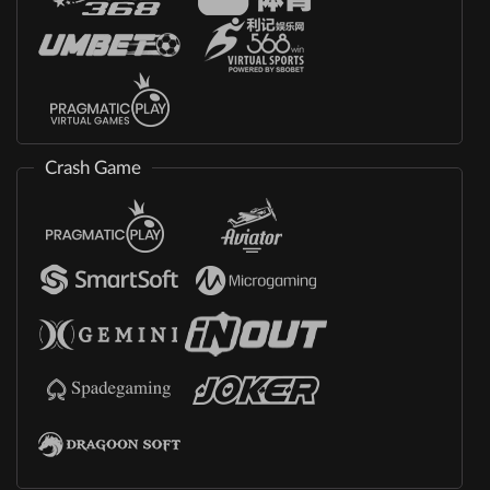
Crash Game