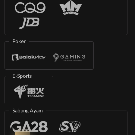
Poker
E-Sports
Sabung Ayam