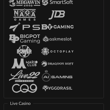
Live Casino