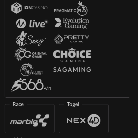
Race
Togel