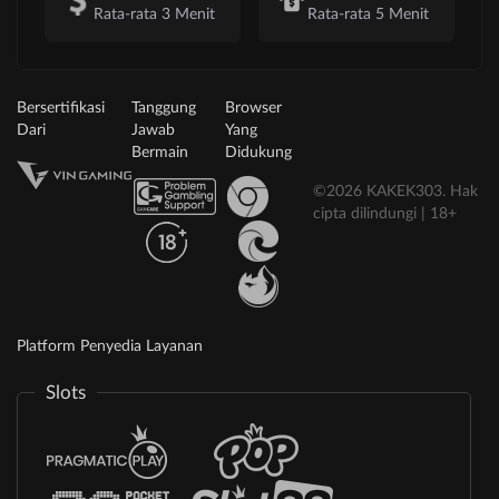
Rata-rata 3 Menit
Rata-rata 5 Menit
Bersertifikasi
Tanggung
Browser
Dari
Jawab
Yang
Bermain
Didukung
©2026 KAKEK303. Hak
cipta dilindungi | 18+
Platform Penyedia Layanan
Slots