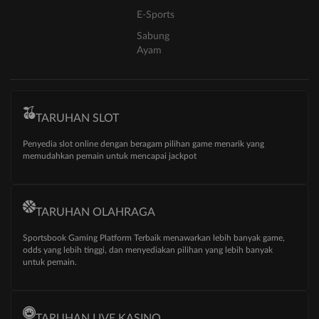
E-Sports
Sabung
Ayam
TARUHAN SLOT
Penyedia slot online dengan beragam pilihan game menarik yang
memudahkan pemain untuk mencapai jackpot
TARUHAN OLAHRAGA
Sportsbook Gaming Platform Terbaik menawarkan lebih banyak game,
odds yang lebih tinggi, dan menyediakan pilihan yang lebih banyak
untuk pemain.
TARUHAN LIVE KASINO