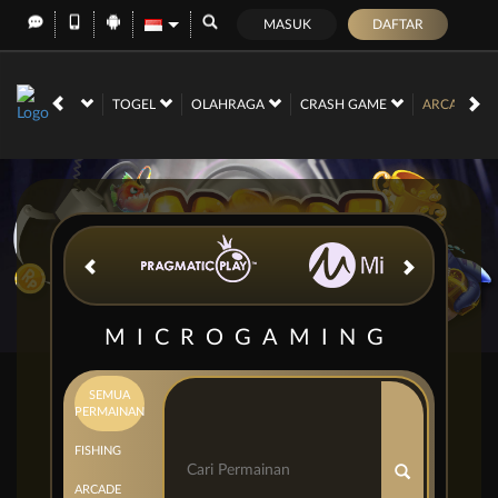
MASUK
DAFTAR
NO
RACE
TOGEL
OLAHRAGA
CRASH GAME
ARCADE
MICROGAMING
SEMUA
PERMAINAN
FISHING
ARCADE