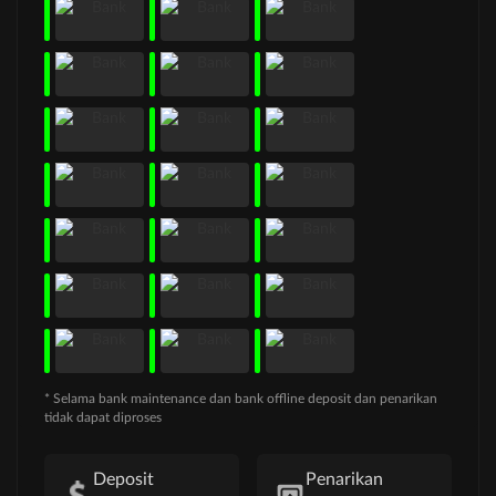
* Selama bank maintenance dan bank offline deposit dan penarikan
tidak dapat diproses
Deposit
Penarikan