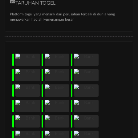
TARUHAN TOGEL
Platform togel yang menarik dari perusahan terbaik di dunia yang
menawarkan hadiah kemenangan besar