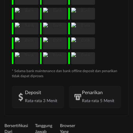
* Selama bank maintenance dan bank offline deposit dan penarikan
tidak dapat diproses
Deposit
Penarikan
Rata-rata 3 Menit
Rata-rata 5 Menit
Bersertifikasi
Tanggung
Browser
Dari
Jawab
Yang