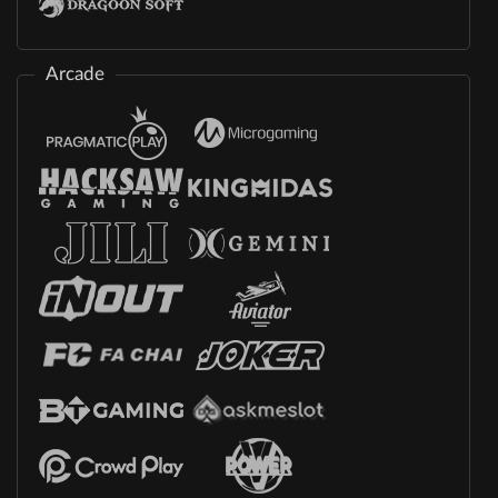
Arcade