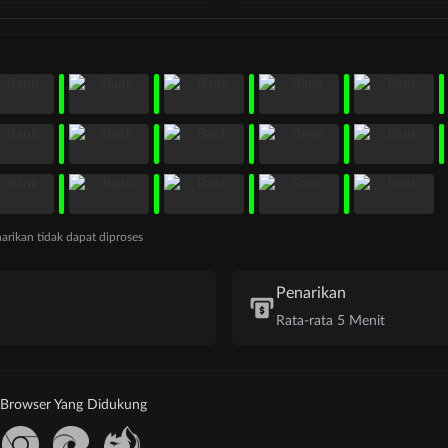
arikan tidak dapat diproses
Penarikan
Rata-rata 5 Menit
Browser Yang Didukung