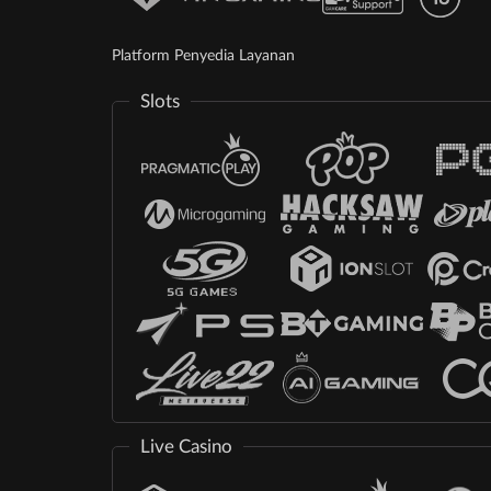
Platform Penyedia Layanan
Slots
Live Casino