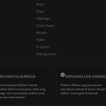
Race
Togel
Olahraga
Crash Game
Arcade
Poker
E-Sports
Sabung Ayam
ARUHAN OLAHRAGA
TARUHAN LIVE KASIN
book Gaming Platform Terbaik
Platform Pilihan bagi perusahaan-
rkan lebih banyak game, odds yang
perusahaan terbaik di dunia, dengan
tinggi, dan menyediakan pilihan yang
pilihan variasi game terbanyak
banyak untuk pemain.