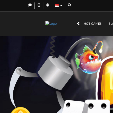
HOT GAMES
SL