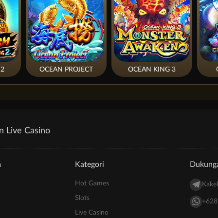
 2
OCEAN PROJECT
OCEAN KING 3
n Live Casino
m
Kategori
Dukung
Hot Games
Kakek
Slots
+628
Live Casino