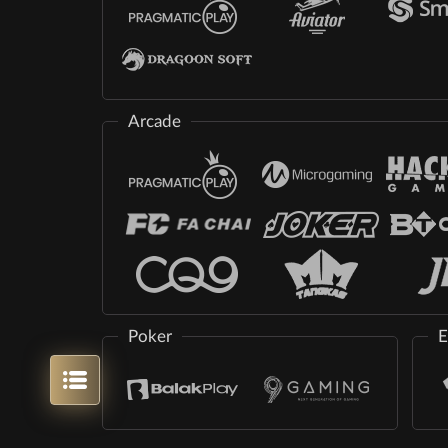
Arcade
Poker
E