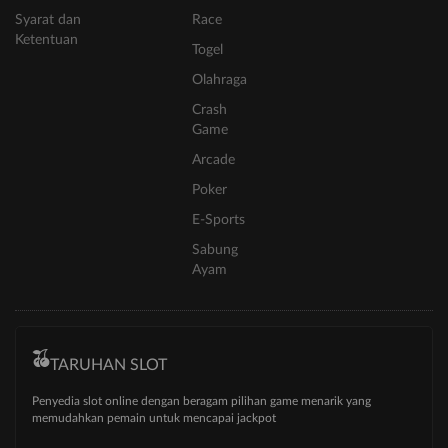
Syarat dan
Race
Ketentuan
Togel
Olahraga
Crash
Game
Arcade
Poker
E-Sports
Sabung
Ayam
TARUHAN SLOT
Penyedia slot online dengan beragam pilihan game menarik yang
memudahkan pemain untuk mencapai jackpot