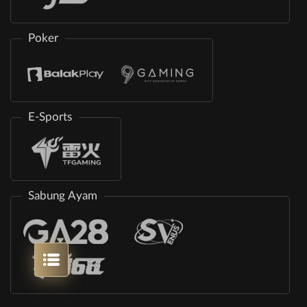
Poker
E-Sports
Sabung Ayam