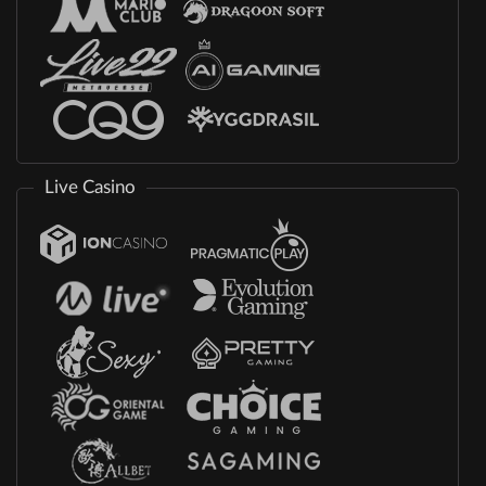
Live Casino