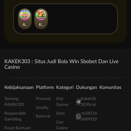
Alice Run
K.O. Island
KAKEK303 : Situs Judi Bola Win Sbobet Dan Live
Casino
Kebijaksanaan
Platform
Kategori
Dukungan
Komunitas
Tentang
Promosi
Hot
Kakek30
KAKEK303
Games
3Official
Loyalty
Responsible
Slots
+628216
Referral
Gambling
0689920
Live
Pusat Bantuan
Casino