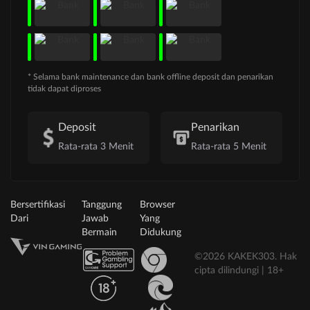
* Selama bank maintenance dan bank offline deposit dan penarikan
tidak dapat diproses
Deposit
Penarikan
Rata-rata 3 Menit
Rata-rata 5 Menit
Bersertifikasi
Tanggung
Browser
Dari
Jawab
Yang
Bermain
Didukung
©2026 KAKEK303. Hak
cipta dilindungi | 18+