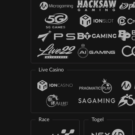
Live Casino
Race
Togel