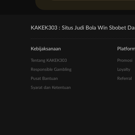
KAKEK303 : Situs Judi Bola Win Sbobet Da
Kebijaksanaan
Platfor
Tentang KAKEK303
Promosi
Responsible Gambling
Loyalty
Pusat Bantuan
Referral
Syarat dan Ketentuan