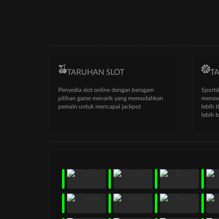
TARUHAN SLOT
T
Penyedia slot online dengan beragam
Sports
pilihan game menarik yang memudahkan
menawa
pemain untuk mencapai jackpot
lebih 
lebih 