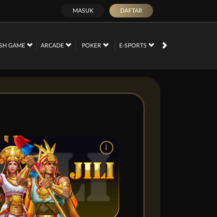
MASUK
DAFTAR
SH GAME
ARCADE
POKER
E-SPORTS
SABUNG AYAM
i