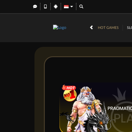
HOT GAMES
SL