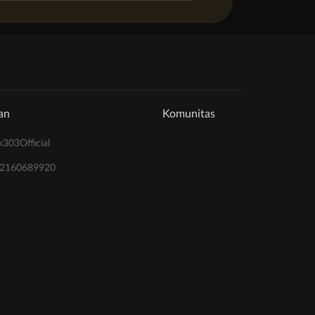
an
Komunitas
303Official
2160689920