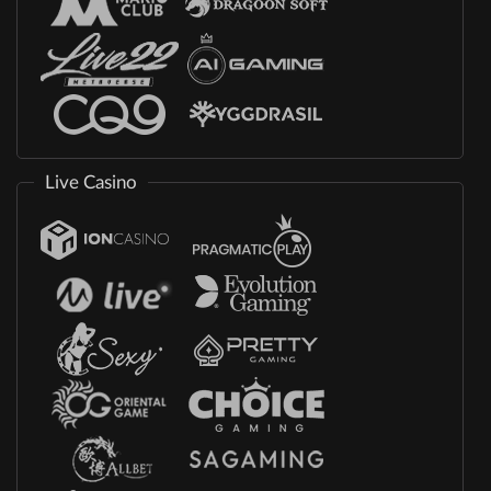
Live Casino