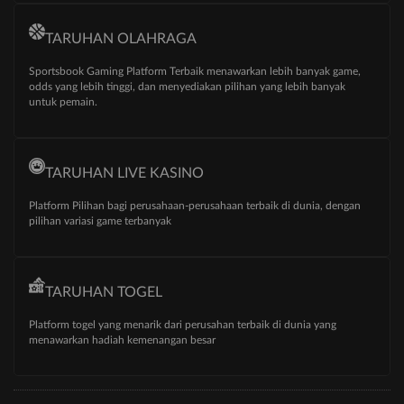
TARUHAN OLAHRAGA
Sportsbook Gaming Platform Terbaik menawarkan lebih banyak game,
odds yang lebih tinggi, dan menyediakan pilihan yang lebih banyak
untuk pemain.
TARUHAN LIVE KASINO
Platform Pilihan bagi perusahaan-perusahaan terbaik di dunia, dengan
pilihan variasi game terbanyak
TARUHAN TOGEL
Platform togel yang menarik dari perusahan terbaik di dunia yang
menawarkan hadiah kemenangan besar