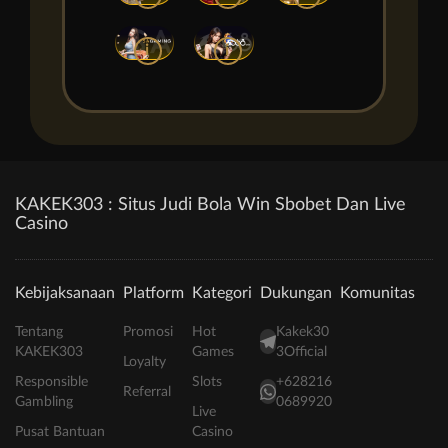
i
i
KAKEK303 : Situs Judi Bola Win Sbobet Dan Live
Casino
Kebijaksanaan
Platform
Kategori
Dukungan
Komunitas
Tentang
Promosi
Hot
Kakek30
KAKEK303
Games
3Official
Loyalty
Responsible
Slots
+628216
Referral
Gambling
0689920
Live
Pusat Bantuan
Casino