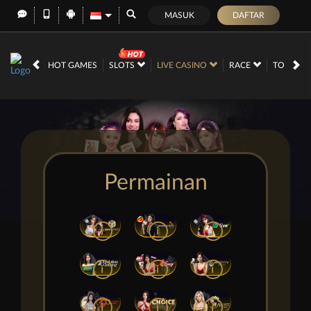
MASUK
DAFTAR
HOT GAMES
SLOTS
LIVE CASINO
RACE
TOGEL
Permainan
i
i
i
i
i
i
i
i
i