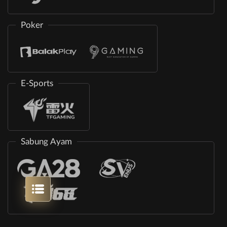
Poker
E-Sports
Sabung Ayam