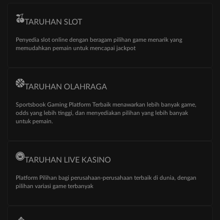
TARUHAN SLOT
Penyedia slot online dengan beragam pilihan game menarik yang
memudahkan pemain untuk mencapai jackpot
TARUHAN OLAHRAGA
Sportsbook Gaming Platform Terbaik menawarkan lebih banyak game,
odds yang lebih tinggi, dan menyediakan pilihan yang lebih banyak
untuk pemain.
TARUHAN LIVE KASINO
Platform Pilihan bagi perusahaan-perusahaan terbaik di dunia, dengan
pilihan variasi game terbanyak