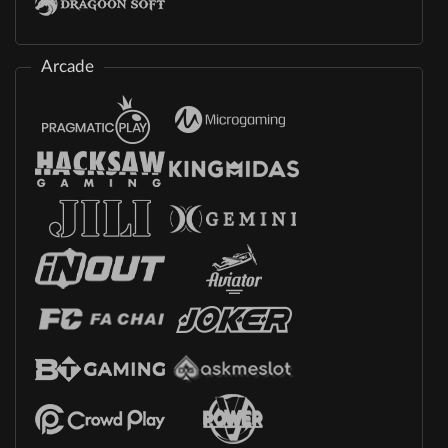
Arcade