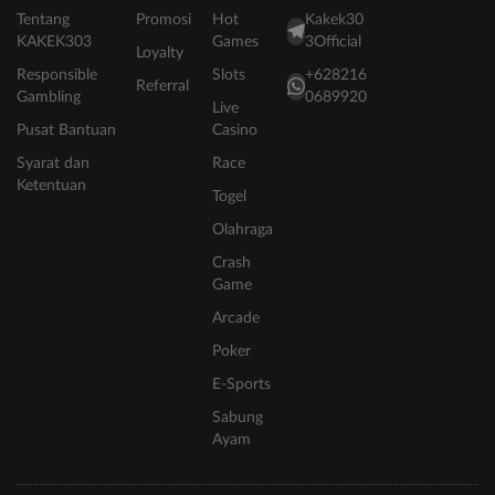
Tentang
Promosi
Hot
Kakek30
KAKEK303
Games
3Official
Loyalty
Responsible
Slots
+628216
Referral
Gambling
0689920
Live
Pusat Bantuan
Casino
Syarat dan
Race
Ketentuan
Togel
Olahraga
Crash
Game
Arcade
Poker
E-Sports
Sabung
Ayam