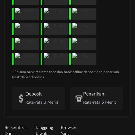
* Selama bank maintenance dan bank offline deposit dan penarikan
tidak dapat diproses
Deposit
Penarikan
Rata-rata 3 Menit
Rata-rata 5 Menit
Bersertifikasi
Tanggung
Browser
Dari
Jawab
Yang