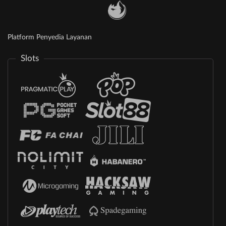
Platform Penyedia Layanan
Slots