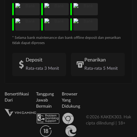
* Selama bank maintenance dan bank offline deposit dan penarikan
tidak dapat diproses
Deposit
Penarikan
Rata-rata 3 Menit
Rata-rata 5 Menit
Bersertifikasi
Tanggung
Browser
Dari
Jawab
Yang
Bermain
Didukung
©2026 KAKEK303. Hak
cipta dilindungi | 18+