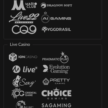
Live Casino