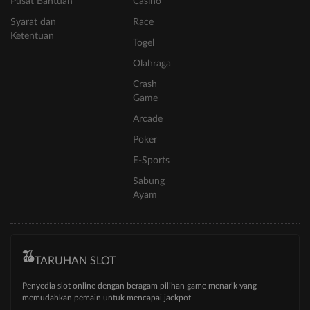
Pusat Bantuan
Casino
Syarat dan
Race
Ketentuan
Togel
Olahraga
Crash
Game
Arcade
Poker
E-Sports
Sabung
Ayam
TARUHAN SLOT
Penyedia slot online dengan beragam pilihan game menarik yang
memudahkan pemain untuk mencapai jackpot