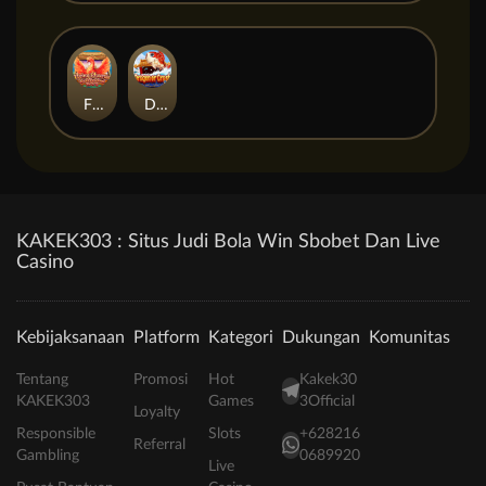
Flying Phoenix
Dragon or Crash
KAKEK303 : Situs Judi Bola Win Sbobet Dan Live
Casino
Kebijaksanaan
Platform
Kategori
Dukungan
Komunitas
Tentang
Promosi
Hot
Kakek30
KAKEK303
Games
3Official
Loyalty
Responsible
Slots
+628216
Referral
Gambling
0689920
Live