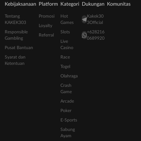
Kebijaksanaan
Platform
Kategori
Dukungan
Komunitas
Tentang
Promosi
Hot
Kakek30
KAKEK303
Games
3Official
Loyalty
Responsible
Slots
+628216
Referral
Gambling
0689920
Live
Pusat Bantuan
Casino
Syarat dan
Race
Ketentuan
Togel
Olahraga
Crash
Game
Arcade
Poker
E-Sports
Sabung
Ayam