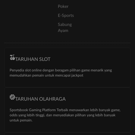
Poker
E-Sports
Sabung
Ayam
TARUHAN SLOT
Penyedia slot online dengan beragam pilihan game menarik yang
memudahkan pemain untuk mencapai jackpot
TARUHAN OLAHRAGA
Sportsbook Gaming Platform Terbaik menawarkan lebih banyak game,
odds yang lebih tinggi, dan menyediakan pilihan yang lebih banyak
untuk pemain.