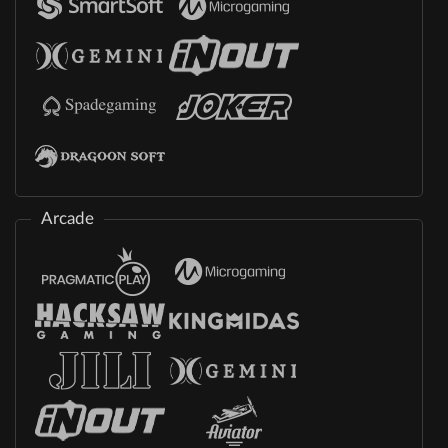
Arcade