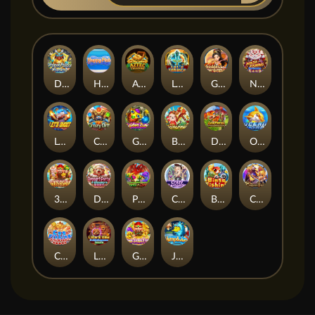
Dragon Palace Fishing
Happy Fish
Aztec Treasure
Let's Enhance
Goddess or Crash
Ninja Fishing
Let's Shoot
Crazy Orb
Golden Zuma
Big Hammer
Dino Hunter
Ocean Lord
3 Gods Fishing
Dessert Party
Plants vs. Dinos
Crazy Bartender
Bingo Fishing
Conqueror's Treasure
Cat Fishing
Lion's Orb
Gods Slash Fish
Jump & Jump