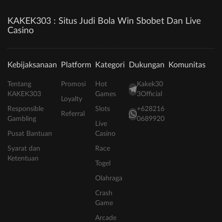
KAKEK303 : Situs Judi Bola Win Sbobet Dan Live
Casino
Kebijaksanaan
Platform
Kategori
Dukungan
Komunitas
Tentang
Promosi
Hot
Kakek30
KAKEK303
Games
3Official
Loyalty
Responsible
Slots
+628216
Referral
Gambling
0689920
Live
Pusat Bantuan
Casino
Syarat dan
Race
Ketentuan
Togel
Olahraga
Crash
Game
Arcade