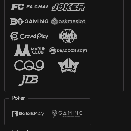
Poker