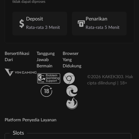
tidak dapat diproses
Deposit
Penarikan
Rata-rata 3 Menit
Rata-rata 5 Menit
Bersertifikasi
Tanggung
Browser
Dari
Jawab
Yang
Bermain
Didukung
©2026 KAKEK303. Hak
cipta dilindungi | 18+
Platform Penyedia Layanan
Slots