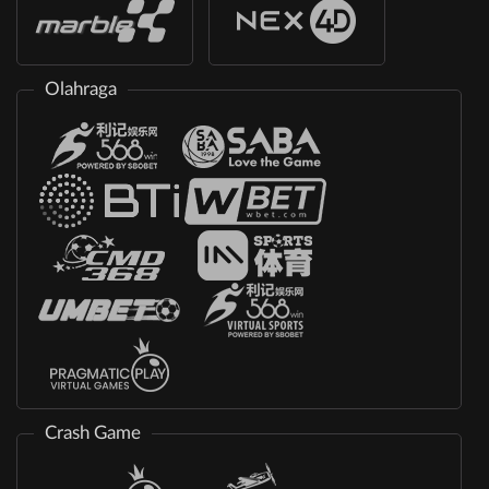
Olahraga
Crash Game