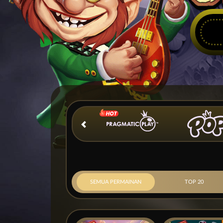
SEMUA PERMAINAN
TOP 20