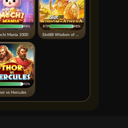
98%
RTP
98%
chi Mania 1000
Slot88 Wisdom of Athena 1000
90%
hor vs Hercules