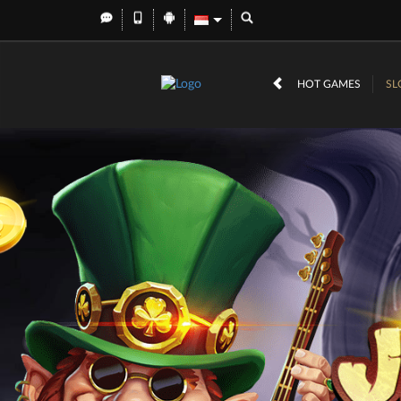
HOT GAMES
SL