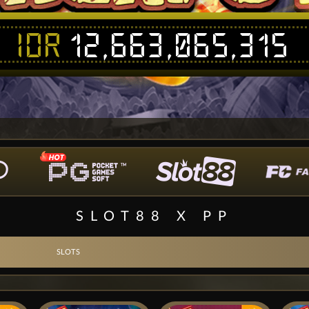
IDR
12,663,065,315
SLOT88 X PP
SLOTS