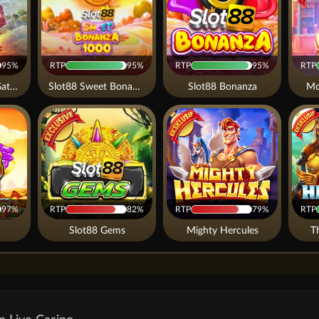
95%
RTP
95%
RTP
95%
RTP
Slot88 Gates of Gatot Kaca 1000
Slot88 Sweet Bonanza 1000
Slot88 Bonanza
Mo
97%
RTP
82%
RTP
79%
RTP
Slot88 Gems
Mighty Hercules
T