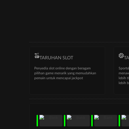
TARUHAN SLOT
T
Penyedia slot online dengan beragam
Sports
pilihan game menarik yang memudahkan
menawa
pemain untuk mencapai jackpot
lebih 
lebih 