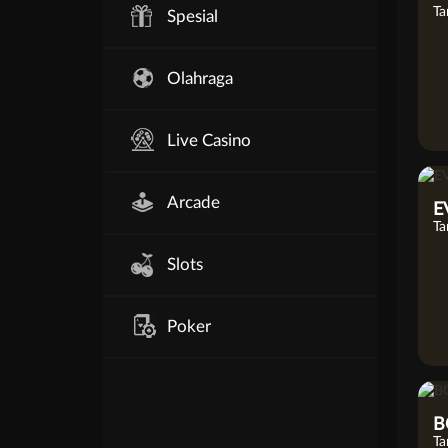
Ta
Spesial
Olahraga
Live Casino
Arcade
E
Ta
Slots
Poker
B
Ta