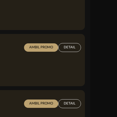
AMBIL PROMO
DETAIL
AMBIL PROMO
DETAIL