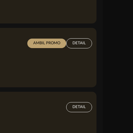
AMBIL PROMO
DETAIL
DETAIL