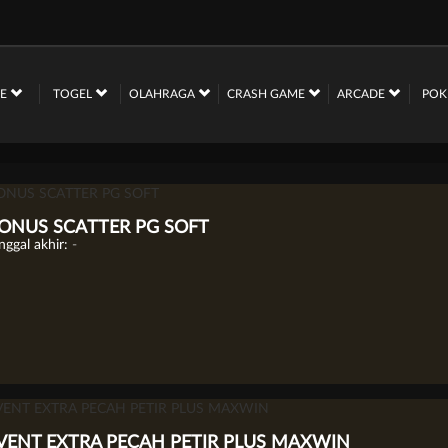
CE
TOGEL
OLAHRAGA
CRASH GAME
ARCADE
PO
ONUS SCATTER PG SOFT
nggal akhir:
-
VENT EXTRA PECAH PETIR PLUS MAXWIN