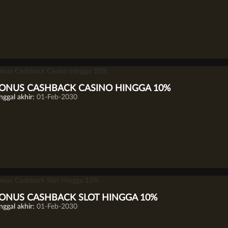
ONUS CASHBACK CASINO HINGGA 10%
nggal akhir:
01-Feb-2030
ONUS CASHBACK SLOT HINGGA 10%
nggal akhir:
01-Feb-2030