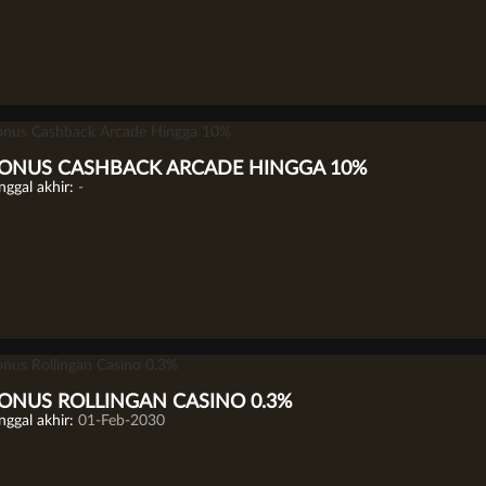
ONUS CASHBACK ARCADE HINGGA 10%
nggal akhir:
-
ONUS ROLLINGAN CASINO 0.3%
nggal akhir:
01-Feb-2030