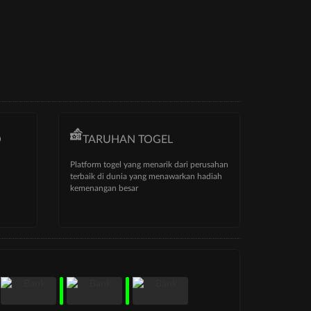
O
TARUHAN TOGEL
Platform togel yang menarik dari perusahan
terbaik di dunia yang menawarkan hadiah
kemenangan besar