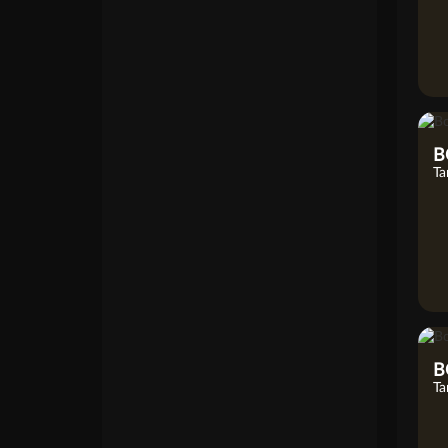
B
Ta
B
Ta