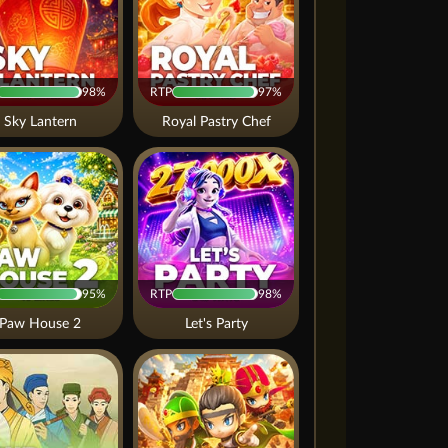
98%
RTP
97%
Sky Lantern
Royal Pastry Chef
95%
RTP
98%
Paw House 2
Let's Party