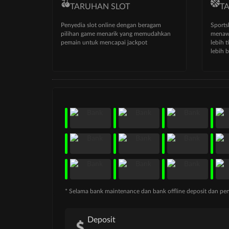
TARUHAN SLOT
T
Penyedia slot online dengan beragam
Sports
pilihan game menarik yang memudahkan
menawa
pemain untuk mencapai jackpot
lebih 
lebih 
* Selama bank maintenance dan bank offline deposit dan pen
Deposit