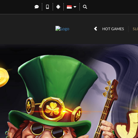
HOT GAMES
SL