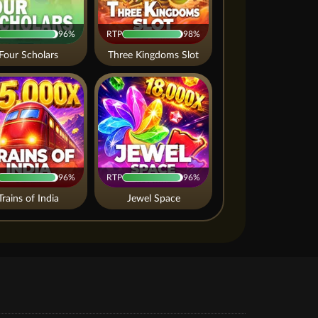
96%
RTP
98%
Four Scholars
Three Kingdoms Slot
96%
RTP
96%
Trains of India
Jewel Space