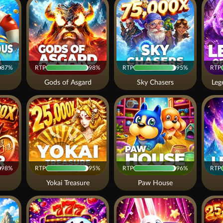
87%
RTP
98%
RTP
95%
RTP
Gods of Asgard
Sky Chasers
Leg
98%
RTP
95%
RTP
96%
RTP
Yokai Treasure
Paw House