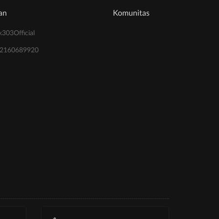
an
Komunitas
303Official
2160689920