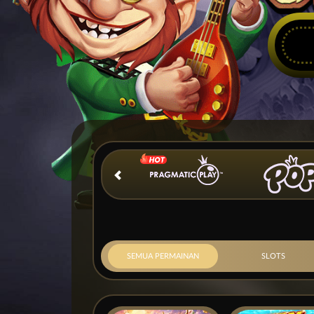
SEMUA PERMAINAN
SLOTS