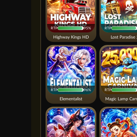
RTP
95%
RTP
Highway Kings HD
Lost Paradise 
RTP
96%
RTP
Elementalist
Magic Lamp Carn