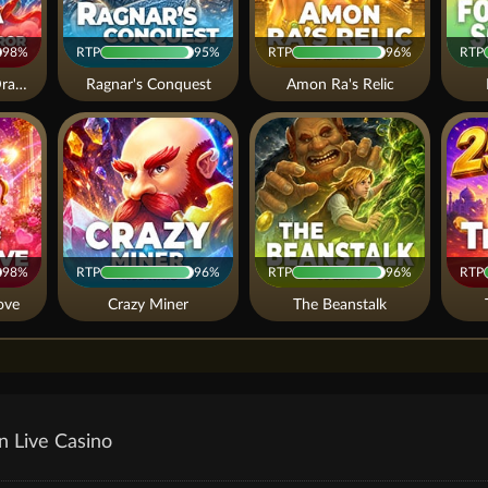
98%
RTP
95%
RTP
96%
RTP
Nezha And The Dragon Emperor
Ragnar's Conquest
Amon Ra's Relic
98%
RTP
96%
RTP
96%
RTP
ove
Crazy Miner
The Beanstalk
n Live Casino