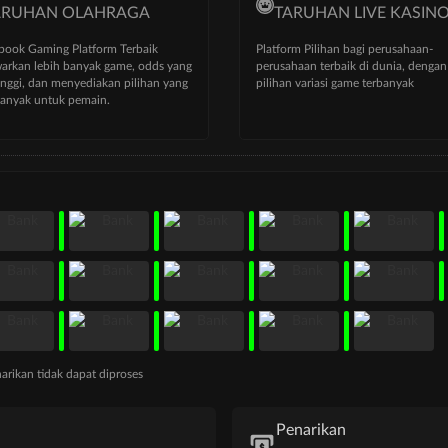
ARUHAN OLAHRAGA
TARUHAN LIVE KASIN
book Gaming Platform Terbaik
Platform Pilihan bagi perusahaan-
rkan lebih banyak game, odds yang
perusahaan terbaik di dunia, dengan
tinggi, dan menyediakan pilihan yang
pilihan variasi game terbanyak
banyak untuk pemain.
arikan tidak dapat diproses
Penarikan