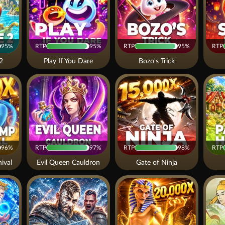
95%
RTP
95%
RTP
95%
RTP
2
Play If You Dare
Bozo's Trick
96%
RTP
97%
RTP
98%
RTP
ival
Evil Queen Cauldron
Gate of Ninja