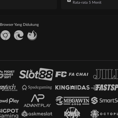
Rata-rata 5 Menit
Browser Yang Didukung